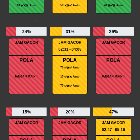
10 ✔️✖️✖️ Auto
50 ✖️✖️✔️ Auto
20 ✖️✔️✖️ Auto
24%
31%
29%
JAM GACOR
JAM GACOR
JAM GACOR
-
02:31 - 04:08
-
POLA
POLA
POLA
70 ✔️✖️✔️ Auto
JANGAN MAIN!!!
10 ✔️✖️✖️ Auto
JANGAN MAIN!!!
70 ✔️✖️✔️ Auto
15%
20%
47%
JAM GACOR
JAM GACOR
JAM GACOR
-
-
02:47 - 05:16