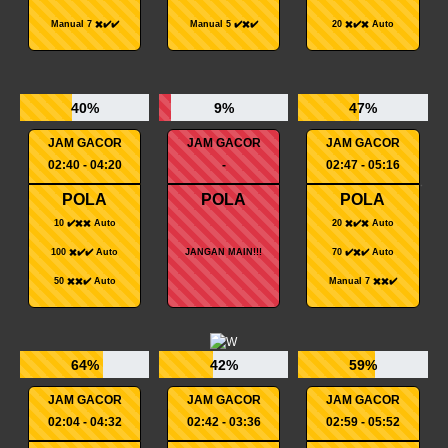
Manual 7 ✖️✔️✔️
Manual 5 ✔️✖️✔️
20 ✖️✔️✖️ Auto
40%
9%
47%
JAM GACOR
JAM GACOR
JAM GACOR
02:40 - 04:20
-
02:47 - 05:16
POLA
POLA
POLA
10 ✔️✖️✖️ Auto
20 ✖️✔️✖️ Auto
100 ✖️✔️✔️ Auto
JANGAN MAIN!!!
70 ✔️✖️✔️ Auto
50 ✖️✖️✔️ Auto
Manual 7 ✖️✖️✔️
64%
59%
42%
JAM GACOR
JAM GACOR
JAM GACOR
02:04 - 04:32
02:59 - 05:52
02:42 - 03:36