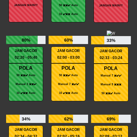
JANGAN MAIN!!!
50 ✖️✖️✔️ Auto
JANGAN MAIN!!!
10 ✔️✖️✖️ Auto
80%
60%
33%
JAM GACOR
JAM GACOR
JAM GACOR
02:20 - 05:40
02:00 - 03:00
02:33 - 03:24
POLA
POLA
POLA
50 ✖️✖️✔️ Auto
50 ✖️✖️✔️ Auto
Manual 7 ✖️✔️✔️
Manual 3 ✖️✖️✔️
Manual 7 ✖️✔️✔️
Manual 9 ✖️✖️✖️
10 ✔️✖️✖️ Auto
10 ✔️✖️✖️ Auto
50 ✖️✖️✔️ Auto
34%
62%
69%
JAM GACOR
JAM GACOR
JAM GACOR
02:34 - 04:32
02:02 - 05:16
02:09 - 03:12