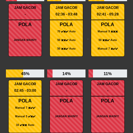
JAM GACOR
JAM GACOR
JAM GACOR
-
02:36 - 03:48
02:41 - 05:28
POLA
POLA
POLA
70 ✔️✖️✔️ Auto
Manual 9 ✖️✖️✖️
JANGAN MAIN!!!
50 ✖️✖️✔️ Auto
50 ✖️✖️✔️ Auto
50 ✖️✖️✔️ Auto
Manual 7 ✖️✔️✔️
45%
14%
11%
JAM GACOR
JAM GACOR
JAM GACOR
02:45 - 03:00
-
-
POLA
POLA
POLA
Manual 7 ✖️✔️✔️
Manual 5 ✔️✖️✔️
JANGAN MAIN!!!
JANGAN MAIN!!!
10 ✔️✖️✖️ Auto