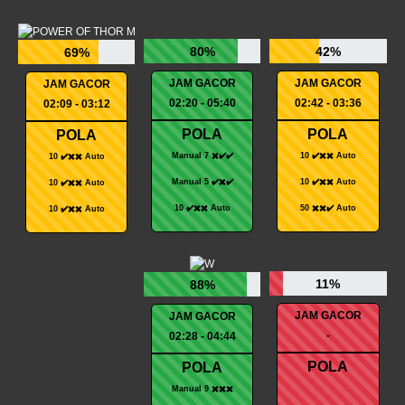
80%
42%
69%
JAM GACOR
JAM GACOR
JAM GACOR
02:20 - 05:40
02:42 - 03:36
02:09 - 03:12
POLA
POLA
POLA
Manual 7 ✖️✔️✔️
10 ✔️✖️✖️ Auto
10 ✔️✖️✖️ Auto
Manual 5 ✔️✖️✔️
10 ✔️✖️✖️ Auto
10 ✔️✖️✖️ Auto
10 ✔️✖️✖️ Auto
50 ✖️✖️✔️ Auto
10 ✔️✖️✖️ Auto
11%
88%
JAM GACOR
JAM GACOR
-
02:28 - 04:44
POLA
POLA
Manual 9 ✖️✖️✖️