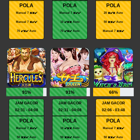
POLA
POLA
POLA
Manual 7 ✖️✖️✔️
Manual 7 ✖️✔️✔️
20 ✖️✔️✖️ Auto
Manual 7 ✖️✔️✔️
10 ✔️✖️✖️ Auto
50 ✖️✖️✔️ Auto
70 ✔️✖️✔️ Auto
70 ✔️✖️✔️ Auto
Manual 7 ✖️✖️✔️
91%
91%
66%
JAM GACOR
JAM GACOR
JAM GACOR
02:31 - 04:08
02:31 - 04:08
02:06 - 03:48
POLA
POLA
POLA
Manual 7 ✖️✔️✔️
10 ✔️✖️✖️ Auto
Manual 7 ✖️✖️✔️
50 ✖️✖️✔️ Auto
50 ✖️✖️✔️ Auto
50 ✖️✖️✔️ Auto