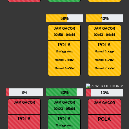
58%
43%
JAM GACOR
JAM GACOR
02:58 - 04:44
02:43 - 04:44
POLA
POLA
10 ✔️✖️✖️ Auto
Manual 3 ✖️✖️✔️
Manual 7 ✖️✖️✔️
Manual 5 ✔️✖️✔️
Manual 5 ✔️✖️✔️
Manual 7 ✖️✔️✔️
8%
83%
13%
JAM GACOR
JAM GACOR
JAM GACOR
-
02:23 - 05:04
-
POLA
POLA
POLA
70 ✔️✖️✔️ Auto