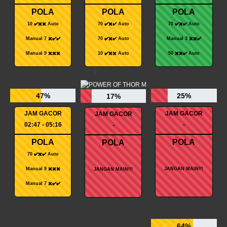
POLA
POLA
POLA
10 ✔️✖️✖️ Auto
70 ✔️✖️✔️ Auto
70 ✔️✖️✔️ Auto
Manual 7 ✖️✔️✔️
70 ✔️✖️✔️ Auto
Manual 3 ✖️✖️✔️
Manual 9 ✖️✖️✖️
10 ✔️✖️✖️ Auto
50 ✖️✖️✔️ Auto
47%
25%
17%
JAM GACOR
JAM GACOR
JAM GACOR
02:47 - 05:16
-
-
POLA
POLA
POLA
70 ✔️✖️✔️ Auto
Manual 9 ✖️✖️✖️
JANGAN MAIN!!!
JANGAN MAIN!!!
Manual 7 ✖️✔️✔️
64%