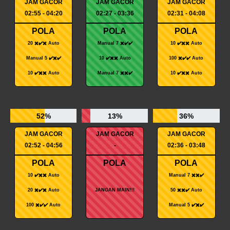
JAM GACOR
JAM GACOR
JAM GACOR
02:55 - 04:20
02:27 - 03:36
02:31 - 04:08
POLA
POLA
POLA
20 ✖️✔️✖️ Auto
Manual 7 ✖️✔️✔️
10 ✔️✖️✖️ Auto
Manual 5 ✔️✖️✔️
10 ✔️✖️✖️ Auto
100 ✖️✔️✔️ Auto
10 ✔️✖️✖️ Auto
Manual 7 ✖️✖️✔️
10 ✔️✖️✖️ Auto
52%
13%
36%
JAM GACOR
JAM GACOR
JAM GACOR
02:52 - 04:56
-
02:36 - 03:48
POLA
POLA
POLA
10 ✔️✖️✖️ Auto
Manual 7 ✖️✖️✔️
20 ✖️✔️✖️ Auto
JANGAN MAIN!!!
50 ✖️✖️✔️ Auto
100 ✖️✔️✔️ Auto
Manual 5 ✔️✖️✔️