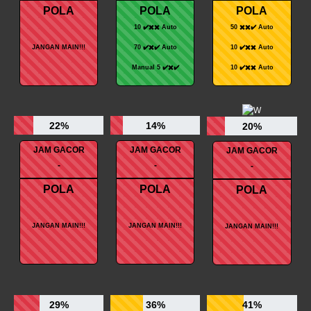
POLA
POLA
POLA
10 ✔️✖️✖️ Auto
50 ✖️✖️✔️ Auto
JANGAN MAIN!!!
70 ✔️✖️✔️ Auto
10 ✔️✖️✖️ Auto
Manual 5 ✔️✖️✔️
10 ✔️✖️✖️ Auto
22%
14%
20%
JAM GACOR
JAM GACOR
JAM GACOR
-
-
-
POLA
POLA
POLA
JANGAN MAIN!!!
JANGAN MAIN!!!
JANGAN MAIN!!!
29%
36%
41%